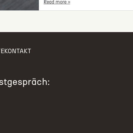
Read more »
TE
KONTAKT
rstgespräch: